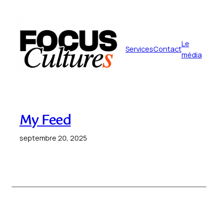
Aller
au
contenu
Le
Services
Contact
média
My Feed
septembre 20, 2025