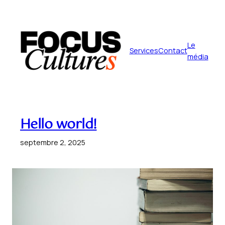
Aller
au
contenu
Le
Services
Contact
média
Hello world!
septembre 2, 2025